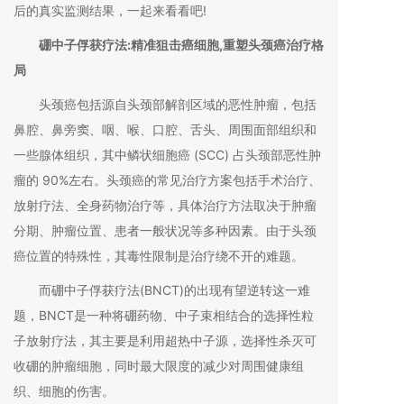
后的真实监测结果，一起来看看吧!
硼中子俘获疗法:精准狙击癌细胞,重塑头颈癌治疗格
局
头颈癌包括源自头颈部解剖区域的恶性肿瘤，包括
鼻腔、鼻旁窦、咽、喉、口腔、舌头、周围面部组织和
一些腺体组织，其中鳞状细胞癌 (SCC) 占头颈部恶性肿
瘤的 90%左右。头颈癌的常见治疗方案包括手术治疗、
放射疗法、全身药物治疗等，具体治疗方法取决于肿瘤
分期、肿瘤位置、患者一般状况等多种因素。由于头颈
癌位置的特殊性，其毒性限制是治疗绕不开的难题。
而硼中子俘获疗法(BNCT)的出现有望逆转这一难
题，BNCT是一种将硼药物、中子束相结合的选择性粒
子放射疗法，其主要是利用超热中子源，选择性杀灭可
收硼的肿瘤细胞，同时最大限度的减少对周围健康组
织、细胞的伤害。