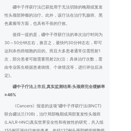
硼中子俘获疗法已获批用于无法切除的晚期或复发
性头颈部肿瘤的治疗。此外，该疗法在治疗乳腺癌、黑
色素瘤等方面，也具有不俗的疗效。
值得一提的是，硼中子俘获疗法的单次治疗时间为
30～50分钟左右，换言之，最快约30分钟左右，即可
达到杀伤癌细胞的目的。而且大多患者通常仅需照射1
次，部分患者可能需要照射2次(注：具体治疗次数，需
由专业医生根据患者病情、个体情况等，进行评估后决
定)。
硼中子疗法上市后,真实监测结果:头颈癌完全缓解率
≥46%
《Cancers》报道的这项“硼中子俘获疗法(BNCT)
联合硼法兰(10B)，治疗局部晚期或局部复发性头颈癌
(LA/LR-HNC)真实世界安全性和有效性的研究，共入组
155例可评估疗效的患者，包括137例头颈部鳞状细胞癌