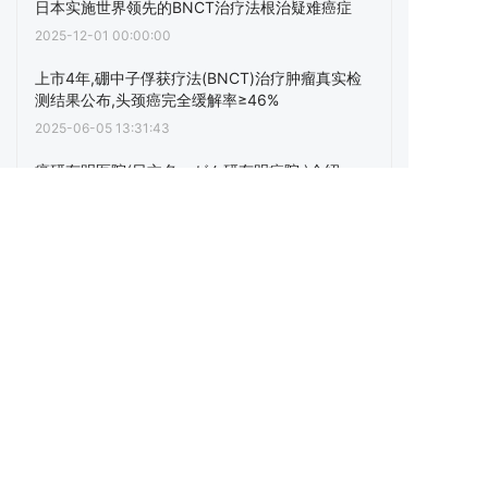
日本实施世界领先的BNCT治疗法根治疑难癌症
2025-12-01 00:00:00
上市4年,硼中子俘获疗法(BNCT)治疗肿瘤真实检
测结果公布,头颈癌完全缓解率≥46%
2025-06-05 13:31:43
癌研有明医院(日文名：がん研有明病院 )介绍。
2025-04-18 12:55:46
点击阅读更多内容
下一篇
癌研有明医院(日文名：がん研有明病院 )介绍。
上一篇