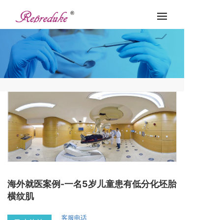
海外就医案例-一名5岁儿童患有低分化坯胎
横纹肌
客服电话