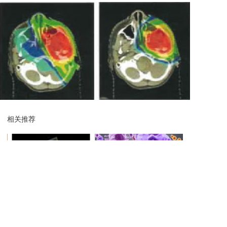
相关推荐
服务案列
服务案列
癌
日本名医院介绍：筑波大学附
硼中子俘获治疗的靶向活性靶
海外就医案例-
多
属病院.
向硼.
邮箱：your@mail.com