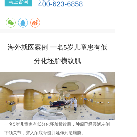
马上咨询
400-623-6858
海外就医案例-一名5岁儿童患有低
分化坯胎横纹肌
一名5岁儿童患有低分化坯胎横纹肌，肿瘤已经浸润左侧
下颌关节，穿入颅底骨骼并延伸到硬脑膜。